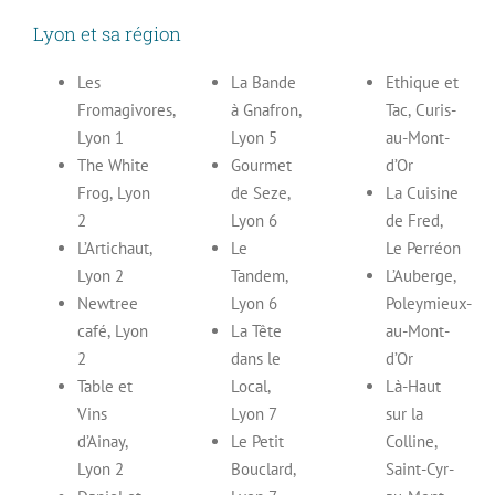
Lyon et sa région
Les
La Bande
Ethique et
Fromagivores,
à Gnafron,
Tac, Curis-
Lyon 1
Lyon 5
au-Mont-
The White
Gourmet
d’Or
Frog, Lyon
de Seze,
La Cuisine
2
Lyon 6
de Fred,
L’Artichaut,
Le
Le Perréon
Lyon 2
Tandem,
L’Auberge,
Newtree
Lyon 6
Poleymieux-
café, Lyon
La Tête
au-Mont-
2
dans le
d’Or
Table et
Local,
Là-Haut
Vins
Lyon 7
sur la
d’Ainay,
Le Petit
Colline,
Lyon 2
Bouclard,
Saint-Cyr-