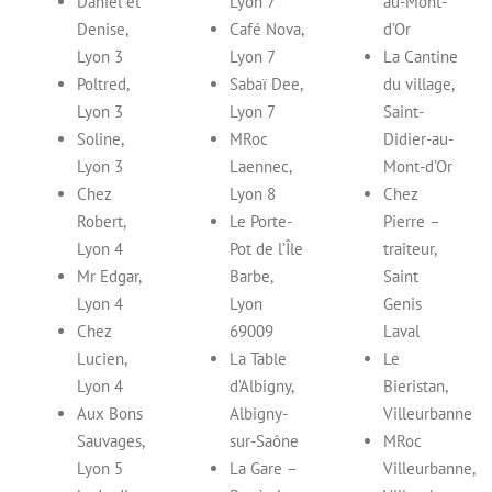
Daniel et
Lyon 7
au-Mont-
Denise,
Café Nova,
d’Or
Lyon 3
Lyon 7
La Cantine
Poltred,
Sabaï Dee,
du village,
Lyon 3
Lyon 7
Saint-
Soline,
MRoc
Didier-au-
Lyon 3
Laennec,
Mont-d’Or
Chez
Lyon 8
Chez
Robert,
Le Porte-
Pierre –
Lyon 4
Pot de l’Île
traiteur,
Mr Edgar,
Barbe,
Saint
Lyon 4
Lyon
Genis
Chez
69009
Laval
Lucien,
La Table
Le
Lyon 4
d’Albigny,
Bieristan,
Aux Bons
Albigny-
Villeurbanne
Sauvages,
sur-Saône
MRoc
Lyon 5
La Gare –
Villeurbanne,