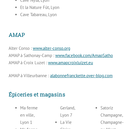
Cave Nysa, Lyon
Et la Nature Fût, Lyon
Cave Tabareau, Lyon
AMAP
Alter Conso :
www.alter-conso.org
AMAP à Sathonay-Camp :
www.facebook.com/AmapSatho
AMAP à Croix Luzet :
www.amapcroixluizet.eu
AMAP à Villeurbanne :
alabonnefranckette.over-blog.com
Épiceries et magasins
Ma ferme
Gerland,
Satoriz
en ville,
Lyon 7
Champagne,
Lyon 1
La Vie
Champagne-