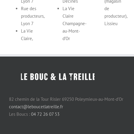
Lyon 7
Décines
(magasin
Rue des
La Vie
de
producteurs,
Claire
producteur),
Lyon 7
Champagne-
Lissieu
La Vie
au-Mont-
Claire,
d’Or
82 chemin de la Tour Risler 69250 Poleymieux-au-Mont-d’Or
contact@leboucetlatreille.fr
Les Boucs :
04 72 26 07 53