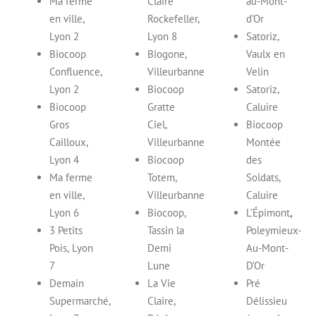
Ma ferme
Claire
au-Mont-
en ville,
Rockefeller,
d’Or
Lyon 2
Lyon 8
Satoriz,
Biocoop
Biogone,
Vaulx en
Confluence,
Villeurbanne
Velin
Lyon 2
Biocoop
Satoriz,
Biocoop
Gratte
Caluire
Gros
Ciel,
Biocoop
Cailloux,
Villeurbanne
Montée
Lyon 4
Biocoop
des
Ma ferme
Totem,
Soldats,
en ville,
Villeurbanne
Caluire
Lyon 6
Biocoop,
L’Épimont
,
3 Petits
Tassin la
Poleymieux-
Pois, Lyon
Demi
Au-Mont-
7
Lune
D’Or
Demain
La Vie
Pré
Supermarché,
Claire,
Délissieu