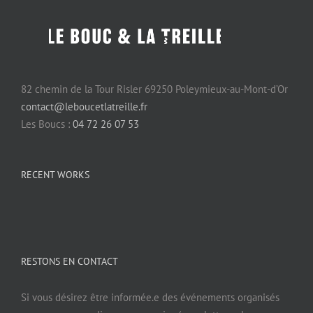
82 chemin de la Tour Risler 69250 Poleymieux-au-Mont-d’Or
contact@leboucetlatreille.fr
Les Boucs :
04 72 26 07 53
RECENT WORKS
RESTONS EN CONTACT
Si vous désirez être informée.e des événements organisés